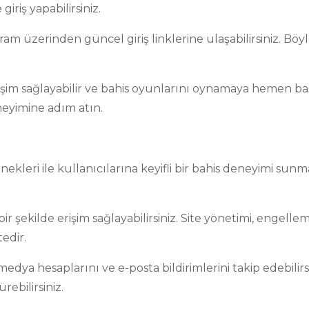
iriş yapabilirsiniz.
gram üzerinden güncel giriş linklerine ulaşabilirsiniz. B
 erişim sağlayabilir ve bahis oyunlarını oynamaya hemen 
neyimine adım atın.
ekleri ile kullanıcılarına keyifli bir bahis deneyimi sunm
bir şekilde erişim sağlayabilirsiniz. Site yönetimi, eng
tedir.
medya hesaplarını ve e-posta bildirimlerini takip edebilir
rebilirsiniz.