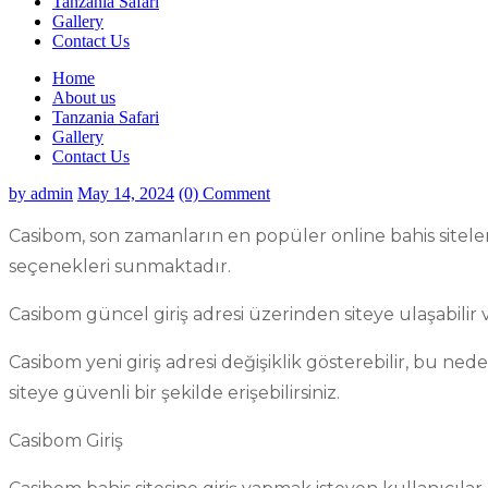
Tanzania Safari
Gallery
Contact Us
Home
About us
Tanzania Safari
Gallery
Contact Us
by admin
May 14, 2024
(0) Comment
Casibom, son zamanların en popüler online bahis siteleri
seçenekleri sunmaktadır.
Casibom güncel giriş adresi üzerinden siteye ulaşabilir 
Casibom yeni giriş adresi değişiklik gösterebilir, bu n
siteye güvenli bir şekilde erişebilirsiniz.
Casibom Giriş