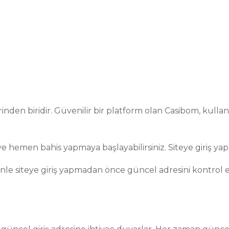
nden biridir. Güvenilir bir platform olan Casibom, kullan
ve hemen bahis yapmaya başlayabilirsiniz. Siteye giriş yap
edenle siteye giriş yapmadan önce güncel adresini kontro