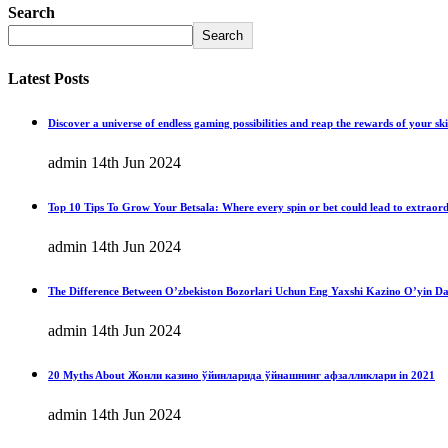
Search
Search
Latest Posts
Discover a universe of endless gaming possibilities and reap the rewards of your 
admin
14th Jun 2024
Top 10 Tips To Grow Your Betsala: Where every spin or bet could lead to extraor
admin
14th Jun 2024
The Difference Between O’zbekiston Bozorlari Uchun Eng Yaxshi Kazino O’yin Da
admin
14th Jun 2024
20 Myths About Жонли казино ўйинларида ўйнашнинг афзалликлари in 2021
admin
14th Jun 2024