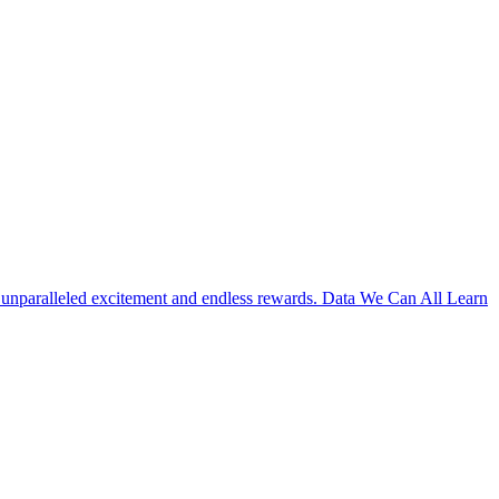
of unparalleled excitement and endless rewards. Data We Can All Learn