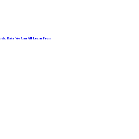
ewards. Data We Can All Learn From