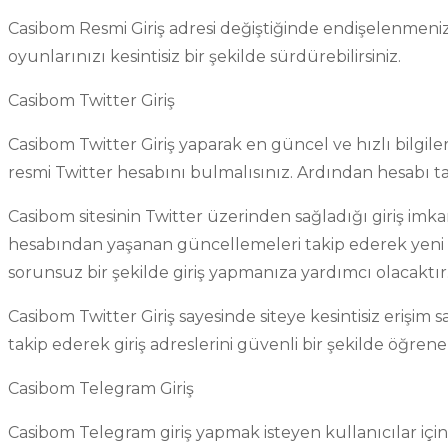
Casibom Resmi Giriş adresi değiştiğinde endişelenmenize
oyunlarınızı kesintisiz bir şekilde sürdürebilirsiniz.
Casibom Twitter Giriş
Casibom Twitter Giriş yaparak en güncel ve hızlı bilgile
resmi Twitter hesabını bulmalısınız. Ardından hesabı taki
Casibom sitesinin Twitter üzerinden sağladığı giriş i
hesabından yaşanan güncellemeleri takip ederek yeni adr
sorunsuz bir şekilde giriş yapmanıza yardımcı olacaktır
Casibom Twitter Giriş sayesinde siteye kesintisiz erişi
takip ederek giriş adreslerini güvenli bir şekilde öğrenebi
Casibom Telegram Giriş
Casibom Telegram giriş yapmak isteyen kullanıcılar için 