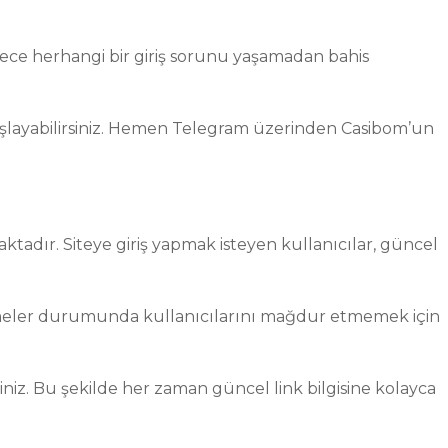
öylece herhangi bir giriş sorunu yaşamadan bahis
başlayabilirsiniz. Hemen Telegram üzerinden Casibom’un
aktadır. Siteye giriş yapmak isteyen kullanıcılar, güncel
ellemeler durumunda kullanıcılarını mağdur etmemek için
siniz. Bu şekilde her zaman güncel link bilgisine kolayca