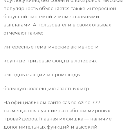
круглосуточно, без сбоев и блокировок. Высокая
популярность объясняется также интересной
бонусной системой и моментальными
выплатами. А пользователи в своих отзывах
отмечают также:
интересные тематические активности;
крупные призовые фонды в лотереях;
выгодные акции и промокоды;
большую коллекцию азартных игр.
На официальном сайте casino Azino 777
размещаются лучшие разработки мировых
провайдеров. Главная их фишка — наличие
дополнительных функций и высокий