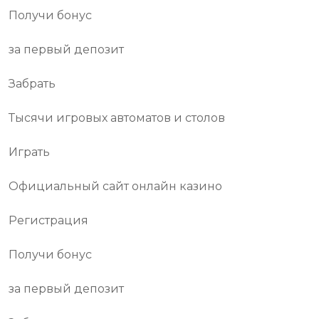
Получи бонус
за первый депозит
Забрать
Тысячи игровых автоматов и столов
Играть
Официальный сайт онлайн казино
Регистрация
Получи бонус
за первый депозит