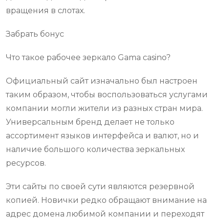
вращения в слотах.
Забрать бонус
Что такое рабочее зеркало Gama casino?
Официальный сайт изначально был настроен
таким образом, чтобы воспользоваться услугами
компании могли жители из разных стран мира.
Универсальным бренд делает не только
ассортимент языков интерфейса и валют, но и
наличие большого количества зеркальных
ресурсов.
Эти сайты по своей сути являются резервной
копией. Новички редко обращают внимание на
адрес домена любимой компании и переходят