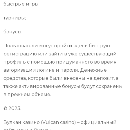
быстрые игры;
турниры;
бонусы.
Пользователи могут пройти здесь быструю
регистрацию или зайти в уже существующий
профиль с помощью придуманного во время
авторизации логина и пароля. Денежные
средства, которые были внесены на депозит, а
также активированные бонусы будут сохранены
в прежнем объеме.
© 2023.
Вулкан казино (Vulcan casino) – официальный