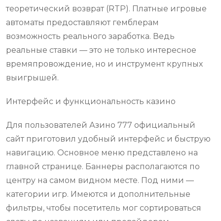
теоретический возврат (RTP). Платные игровые
автоматы предоставляют гемблерам
возможность реального заработка. Ведь
реальные ставки — это не только интересное
времяпровождение, но и инструмент крупных
выигрышей.
Интерфейс и функциональность казино
Для пользователей Азино 777 официальный
сайт приготовил удобный интерфейс и быструю
навигацию. Основное меню представлено на
главной странице. Баннеры располагаются по
центру на самом видном месте. Под ними —
категории игр. Имеются и дополнительные
фильтры, чтобы посетитель мог сортироваться