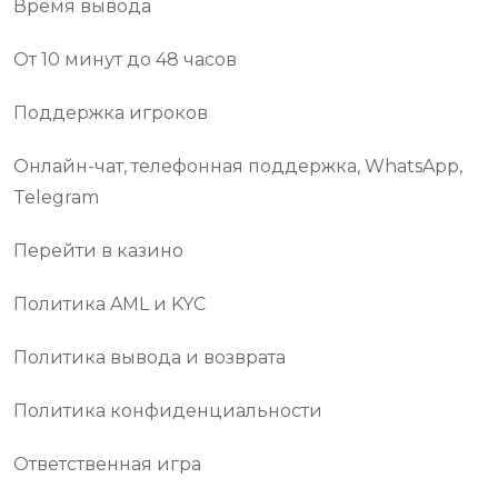
Время вывода
От 10 минут до 48 часов
Поддержка игроков
Онлайн-чат, телефонная поддержка, WhatsApp,
Telegram
Перейти в казино
Политика AML и KYC
Политика вывода и возврата
Политика конфиденциальности
Ответственная игра