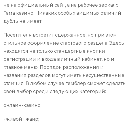
не на официальный сайт, а на рабочее зеркало
Гама казино. Никаких особых видимых отличий
дубль не имеет.
Посетителя встретит сдержанное, но при этом
стильное оформление стартового раздела. Здесь
находятся не только стандартные кнопки
регистрации и входа в личный кабинет, но и
главное меню. Порядок расположения и
названия разделов могут иметь несущественные
отличия. В любом случае гемблер сможет сделать
свой выбор среди следующих категорий:
онлайн-казино;
«живой» жанр;