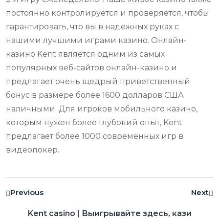
постоянно контролируется и проверяется, чтобы
гарантировать, что вы в надежных руках с
нашими лучшими играми казино. Онлайн-
казино Kent является одним из самых
популярных веб-сайтов онлайн-казино и
предлагает очень щедрый приветственный
бонус в размере более 1600 долларов США
наличными. Для игроков мобильного казино,
которым нужен более глубокий опыт, Kent
предлагает более 1000 современных игр в
видеопокер.
Previous
Next
Kent casino | Выигрывайте здесь, кази