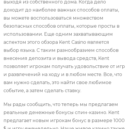
выходя из собственного дома. Когда дело
доходит до наиболее важных способов оплаты,
вы можете воспользоваться множеством
безопасных способов оплаты, которые просты в
использовании. Еще одним захватывающим
аспектом этого обзора Kent Casino является
выбор языка. С таким разнообразием способов
внесения депозита и вывода средств, Kent
позволяет игрокам получать удовольствие от игр
и развлечений на ходу и в любом месте. Все, что
вам нужно сделать, это найти свое любимое
событие, а затем сделать ставку.
Мы рады сообщить, что теперь мы предлагаем
реальные денежные бонусы спин-казино. Kent
предлагает новым игрокам бонус в размере 1000
$ и игру еженедельно. Наше живое казино также