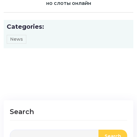
но слоты онлайн
Categories:
News
Search
Search