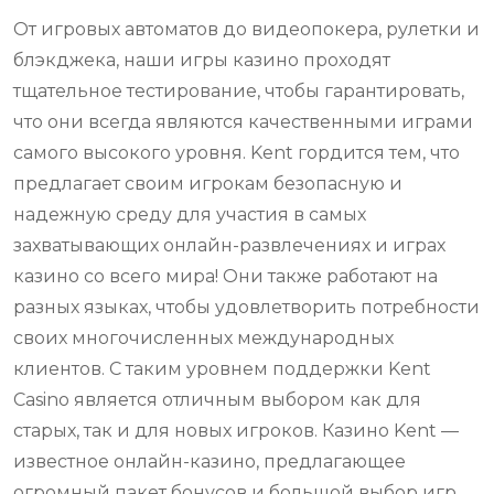
От игровых автоматов до видеопокера, рулетки и
блэкджека, наши игры казино проходят
тщательное тестирование, чтобы гарантировать,
что они всегда являются качественными играми
самого высокого уровня. Kent гордится тем, что
предлагает своим игрокам безопасную и
надежную среду для участия в самых
захватывающих онлайн-развлечениях и играх
казино со всего мира! Они также работают на
разных языках, чтобы удовлетворить потребности
своих многочисленных международных
клиентов. С таким уровнем поддержки Kent
Casino является отличным выбором как для
старых, так и для новых игроков. Казино Kent —
известное онлайн-казино, предлагающее
огромный пакет бонусов и большой выбор игр.