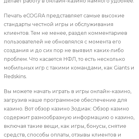
делает работу в онлайн-казино намного удобнее.
Печать eCOGRA представляет самые высокие
стандарты честной игры и обслуживания
клиентов. Тем не менее, раздел комментариев
пользователей не обновлялся с момента его
создания и до сих пор не выявил каких-либо
проблем. Что касается НФЛ, то есть несколько
мобильных игр с такими командами, как Giants и
Redskins.
Вы можете начать играть в игры онлайн-казино,
загрузив наше программное обеспечение для
казино. Вот обзор казино Зодиак: Обзор казино
содержит разнообразную информацию о казино,
включая такие вещи, как игры, бонусы, снятие
средств, способы оплаты, отзывы клиентов и