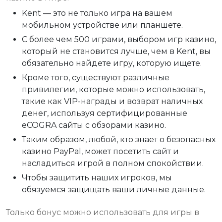
Kent — это не только игра на вашем
мобильном устройстве или планшете.
С более чем 500 играми, выбором игр казино,
который не становится лучше, чем в Kent, вы
обязательно найдете игру, которую ищете.
Кроме того, существуют различные
привилегии, которые можно использовать,
такие как VIP-награды и возврат наличных
денег, используя сертифицированные
eCOGRA сайты с обзорами казино.
Таким образом, любой, кто знает о безопасных
казино PayPal, может посетить сайт и
насладиться игрой в полном спокойствии.
Чтобы защитить наших игроков, мы
обязуемся защищать ваши личные данные.
Только бонус можно использовать для игры в