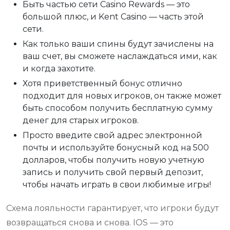
Быть частью сети Casino Rewards — это
большой плюс, и Kent Casino — часть этой
сети.
Как только ваши спины будут зачислены на
ваш счет, вы сможете наслаждаться ими, как
и когда захотите.
Хотя приветственный бонус отлично
подходит для новых игроков, он также может
быть способом получить бесплатную сумму
денег для старых игроков.
Просто введите свой адрес электронной
почты и используйте бонусный код на 500
долларов, чтобы получить новую учетную
запись и получить свой первый депозит,
чтобы начать играть в свои любимые игры!
Схема лояльности гарантирует, что игроки будут
возвращаться снова и снова. IOS — это