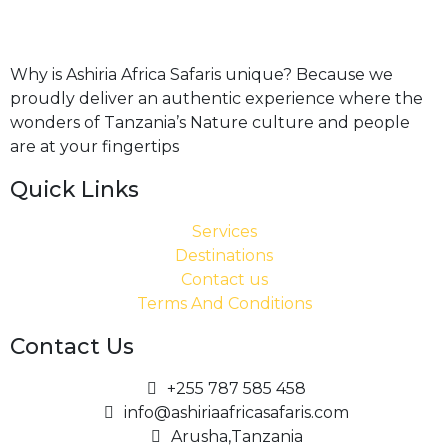
Why is Ashiria Africa Safaris unique? Because we
proudly deliver an authentic experience where the
wonders of Tanzania’s Nature culture and people
are at your fingertips
Quick Links
Services
Destinations
Contact us
Terms And Conditions
Contact Us
+255 787 585 458
info@ashiriaafricasafaris.com
Arusha,Tanzania