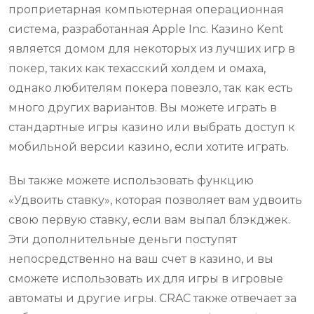
проприетарная компьютерная операционная
система, разработанная Apple Inc. Казино Kent
является домом для некоторых из лучших игр в
покер, таких как техасский холдем и омаха,
однако любителям покера повезло, так как есть
много других вариантов. Вы можете играть в
стандартные игры казино или выбрать доступ к
мобильной версии казино, если хотите играть.
Вы также можете использовать функцию
«Удвоить ставку», которая позволяет вам удвоить
свою первую ставку, если вам выпал блэкджек.
Эти дополнительные деньги поступят
непосредственно на ваш счет в казино, и вы
сможете использовать их для игры в игровые
автоматы и другие игры. CRAC также отвечает за