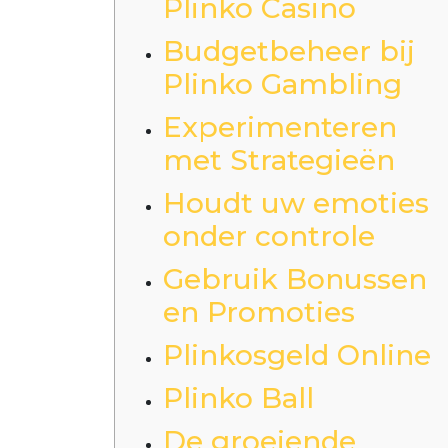
Plinko Casino
Budgetbeheer bij
Plinko Gambling
Experimenteren
met Strategieën
Houdt uw emoties
onder controle
Gebruik Bonussen
en Promoties
Plinkosgeld Online
Plinko Ball
De groeiende