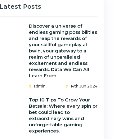
Latest Posts
Discover a universe of
endless gaming possibilities
and reap the rewards of
your skillful gameplay at
bwin, your gateway to a
realm of unparalleled
excitement and endless
rewards. Data We Can All
Learn From
admin
14th Jun 2024
Top 10 Tips To Grow Your
Betsala: Where every spin or
bet could lead to
extraordinary wins and
unforgettable gaming
experiences.