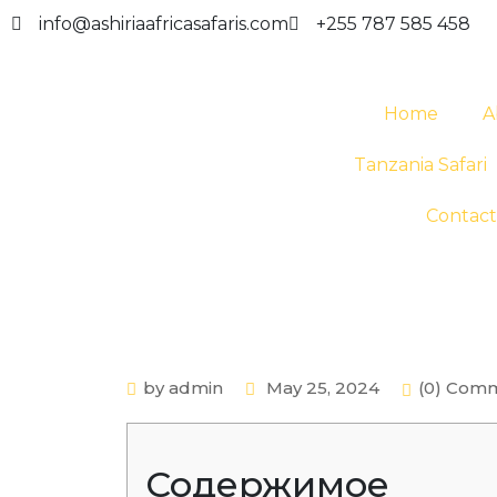
info@ashiriaafricasafaris.com
+255 787 585 458
Home
A
Tanzania Safari
Contact
by admin
May 25, 2024
(0) Com
Содержимое