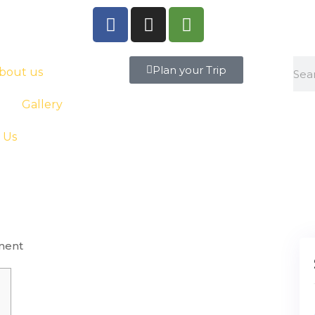
Plan your Trip
bout us
Gallery
 Us
ment