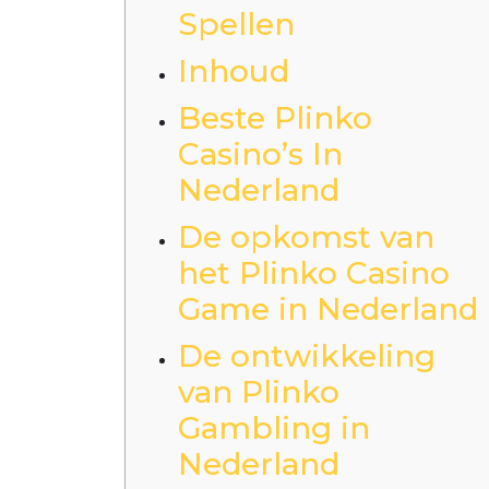
Spellen
Inhoud
Beste Plinko
Casino’s In
Nederland
De opkomst van
het Plinko Casino
Game in Nederland
De ontwikkeling
van Plinko
Gambling in
Nederland